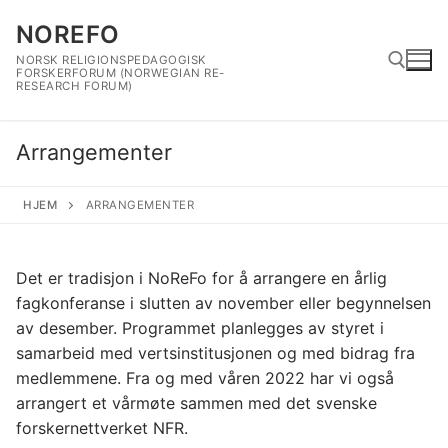
Hopp
NOREFO
til
innholdet
NORSK RELIGIONSPEDAGOGISK
FORSKERFORUM (NORWEGIAN RE-
RESEARCH FORUM)
Søk etter:
Arrangementer
HJEM
ARRANGEMENTER
Det er tradisjon i NoReFo for å arrangere en årlig
fagkonferanse i slutten av november eller begynnelsen
av desember. Programmet planlegges av styret i
samarbeid med vertsinstitusjonen og med bidrag fra
medlemmene. Fra og med våren 2022 har vi også
arrangert et vårmøte sammen med det svenske
forskernettverket NFR.