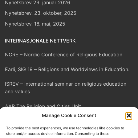
Nyhetsbrev 29. januar 2026
Nyhetsbrev, 23. oktober, 2025
Nyhetsbrev, 16. mai, 2025
INTERNASJONALE NETTVERK
NCRE – Nordic Conference of Religious Education
Earli, SIG 19 – Religions and Worldviews in Education.
ISREV – International seminar on religious education
and values
AAR The Religion and Cities Unit
Manage Cookie Consent
EASR – European Association for the Study of Religion
To provide the best experiences, we use technologies like cookies to
store and/or access device information. Consenting to these
IAHR – International Association for the History of