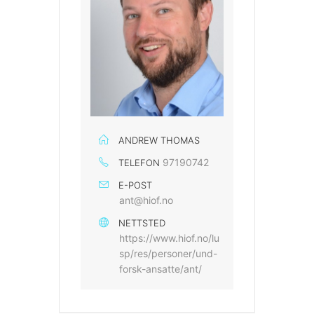
ANDREW THOMAS
97190742
TELEFON
E-POST
ant@hiof.no
NETTSTED
https://www.hiof.no/lu
sp/res/personer/und-
forsk-ansatte/ant/