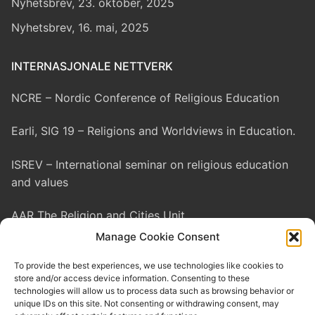
Nyhetsbrev, 23. oktober, 2025
Nyhetsbrev, 16. mai, 2025
INTERNASJONALE NETTVERK
NCRE – Nordic Conference of Religious Education
Earli, SIG 19 – Religions and Worldviews in Education.
ISREV – International seminar on religious education
and values
AAR The Religion and Cities Unit
Manage Cookie Consent
EASR – European Association for the Study of Religion
To provide the best experiences, we use technologies like cookies to
store and/or access device information. Consenting to these
IAHR – International Association for the History of
technologies will allow us to process data such as browsing behavior or
Religion
unique IDs on this site. Not consenting or withdrawing consent, may