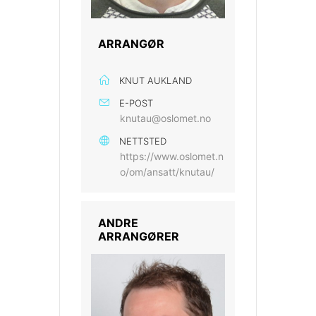
ARRANGØR
KNUT AUKLAND
E-POST
knutau@oslomet.no
NETTSTED
https://www.oslomet.n
o/om/ansatt/knutau/
ANDRE
ARRANGØRER