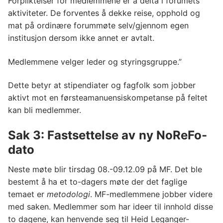
Forpliktelser for medlemmene er å delta i forumets
aktiviteter. De forventes å dekke reise, opphold og
mat på ordinære forummøte selv/gjennom egen
institusjon dersom ikke annet er avtalt.
Medlemmene velger leder og styringsgruppe.”
Dette betyr at stipendiater og fagfolk som jobber
aktivt mot en førsteamanuensiskompetanse på feltet
kan bli medlemmer.
Sak 3: Fastsettelse av
ny NoReFo-
dato
Neste møte blir tirsdag 08.-09.12.09 på MF. Det ble
bestemt å ha et to-dagers møte der det faglige
temaet er
metodologi
. MF-medlemmene jobber videre
med saken. Medlemmer som har ideer til innhold disse
to dagene, kan henvende seg til Heid Leganger-