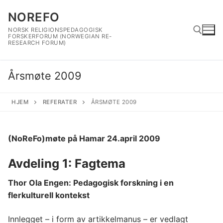
Hopp
NOREFO
til
innholdet
NORSK RELIGIONSPEDAGOGISK
FORSKERFORUM (NORWEGIAN RE-
RESEARCH FORUM)
Søk etter:
Årsmøte 2009
HJEM
REFERATER
ÅRSMØTE 2009
(NoReFo)
møte på Hamar 24.april 2009
Avdeling 1: Fagtema
Thor Ola Engen: Pedagogisk forskning i en
flerkulturell kontekst
Innlegget – i form av artikkelmanus – er vedlagt