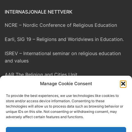
INTERNASJONALE NETTVERK
NCRE – Nordic Conference of Religious Education
Earli, SIG 19 – Religions and Worldviews in Education.
ISREV – International seminar on religious education
and values
AAR The Religion and Cities Unit
Manage Cookie Consent
EASR – European Association for the Study of Religion
To provide the best experiences, we use technologies like cookies to
store and/or access device information. Consenting to these
IAHR – International Association for the History of
technologies will allow us to process data such as browsing behavior or
Religion
unique IDs on this site. Not consenting or withdrawing consent, may
adversely affect certain features and functions.